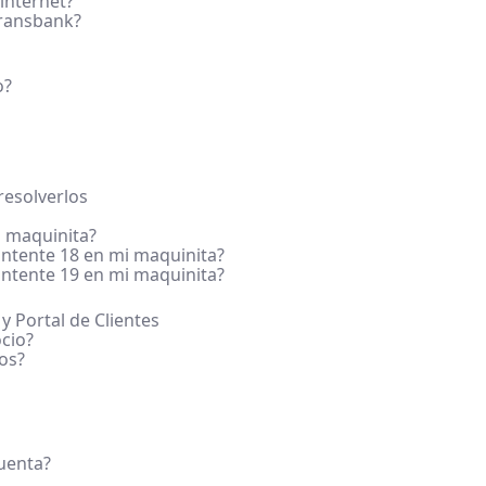
internet?
Transbank?
o?
esolverlos
 maquinita?
ntente 18 en mi maquinita?
ntente 19 en mi maquinita?
 y Portal de Clientes
cio?
os?
cuenta?