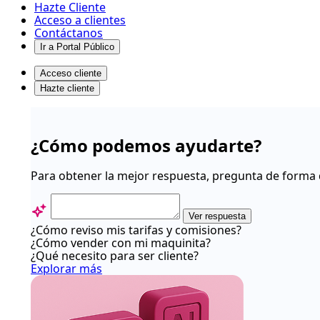
Hazte Cliente
Acceso a clientes
Contáctanos
Ir a Portal Público
Acceso cliente
Hazte cliente
Primeros
pasos
¿Cómo podemos ayudarte?
-
Centro
Para obtener la mejor respuesta, pregunta de forma 
de
ayuda
Ver respuesta
¿Cómo reviso mis tarifas y comisiones?
¿Cómo vender con mi maquinita?
¿Qué necesito para ser cliente?
Explorar más