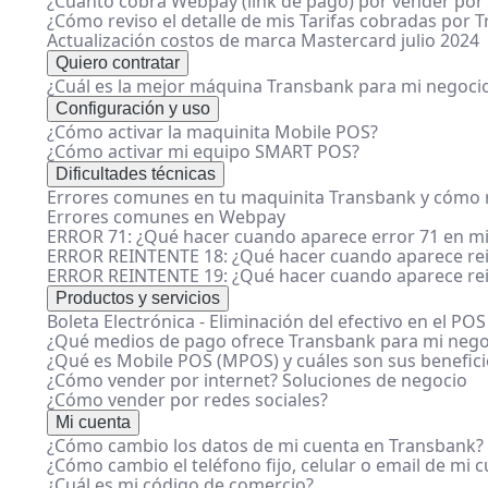
¿Cuánto cobra Webpay (link de pago) por vender por 
¿Cómo reviso el detalle de mis Tarifas cobradas por 
Actualización costos de marca Mastercard julio 2024
Quiero contratar
¿Cuál es la mejor máquina Transbank para mi negoci
Configuración y uso
¿Cómo activar la maquinita Mobile POS?
¿Cómo activar mi equipo SMART POS?
Dificultades técnicas
Errores comunes en tu maquinita Transbank y cómo r
Errores comunes en Webpay
ERROR 71: ¿Qué hacer cuando aparece error 71 en mi
ERROR REINTENTE 18: ¿Qué hacer cuando aparece rei
ERROR REINTENTE 19: ¿Qué hacer cuando aparece rei
Productos y servicios
Boleta Electrónica - Eliminación del efectivo en el POS
¿Qué medios de pago ofrece Transbank para mi nego
¿Qué es Mobile POS (MPOS) y cuáles son sus benefici
¿Cómo vender por internet? Soluciones de negocio
¿Cómo vender por redes sociales?
Mi cuenta
¿Cómo cambio los datos de mi cuenta en Transbank?
¿Cómo cambio el teléfono fijo, celular o email de mi 
¿Cuál es mi código de comercio?