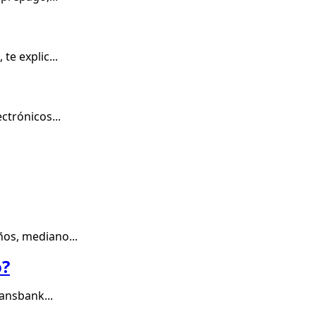
e explic...
ctrónicos...
ños, mediano...
o?
ansbank...