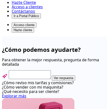
Hazte Cliente
Acceso a clientes
Contáctanos
Ir a Portal Público
Acceso cliente
Hazte cliente
Restablecer
contraseña
¿Cómo podemos ayudarte?
portal
de
Para obtener la mejor respuesta, pregunta de forma
detallada
clientes
-
Centro
Ver respuesta
¿Cómo reviso mis tarifas y comisiones?
de
¿Cómo vender con mi maquinita?
ayuda
¿Qué necesito para ser cliente?
Explorar más