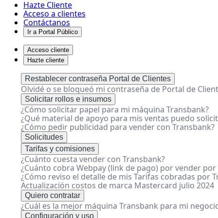
Hazte Cliente
Acceso a clientes
Contáctanos
Ir a Portal Público
Acceso cliente
Hazte cliente
¿Cómo
Restablecer contraseña Portal de Clientes
Olvidé o se bloqueó mi contraseña de Portal de Clien
realizar
Solicitar rollos e insumos
una
¿Cómo solicitar papel para mi máquina Transbank?
venta
¿Qué material de apoyo para mis ventas puedo solici
¿Cómo pedir publicidad para vender con Transbank?
con
Solicitudes
una
Tarifas y comisiones
máquina
¿Cuánto cuesta vender con Transbank?
¿Cuánto cobra Webpay (link de pago) por vender por 
Transbank?
¿Cómo reviso el detalle de mis Tarifas cobradas por 
-
Actualización costos de marca Mastercard julio 2024
Centro
Quiero contratar
¿Cuál es la mejor máquina Transbank para mi negoci
de
Configuración y uso