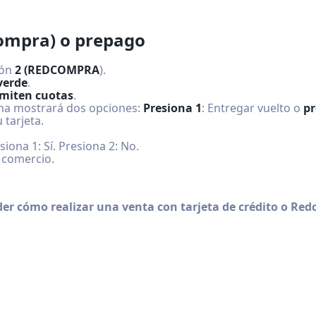
compra) o prepago
ión
2 (REDCOMPRA
).
verde
.
miten cuotas
.
uina mostrará dos opciones:
Presiona 1
: Entregar vuelto o
pr
 tarjeta.
ona 1: Sí. Presiona 2: No.
 comercio.
er cómo realizar una venta con tarjeta de crédito o Re