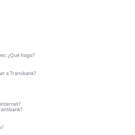
tes: ¿Qué hago?
tar a Transbank?
internet?
Transbank?
o?