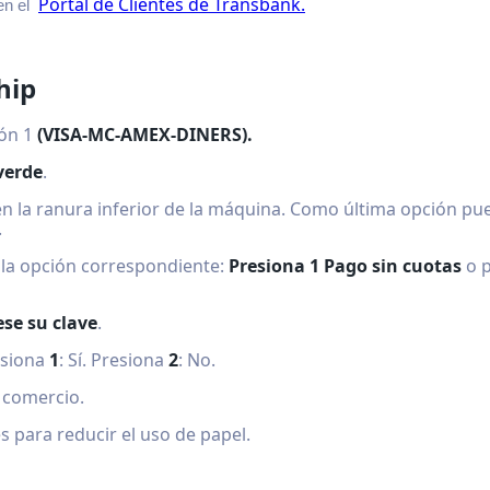
Portal de Clientes de Transbank.
en el
hip
ión 1
(VISA-MC-AMEX-DINERS).
verde
.
 en la ranura inferior de la máquina. Como última opción pue
.
 la opción correspondiente:
Presiona 1 Pago sin cuotas
o 
se su clave
.
esiona
1
: Sí. Presiona
2
: No.
 comercio.
para reducir el uso de papel.