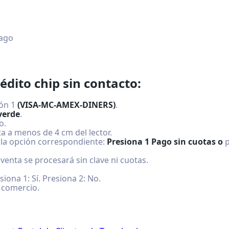
pago
rédito chip sin contacto:
ión 1
(VISA-MC-AMEX-DINERS)
.
verde
.
o.
ta a menos de 4 cm del lector.
 la opción correspondiente:
Presiona 1 Pago sin cuotas o
p
a venta se procesará sin clave ni cuotas.
ona 1: Sí. Presiona 2: No.
 comercio.