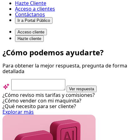
Hazte Cliente
Acceso a clientes
Contáctanos
Ir a Portal Público
Acceso cliente
Hazte cliente
Administra
¿Cómo podemos ayudarte?
tus
Para obtener la mejor respuesta, pregunta de forma
colaboradores
detallada
-
Centro
Ver respuesta
de
¿Cómo reviso mis tarifas y comisiones?
¿Cómo vender con mi maquinita?
ayuda
¿Qué necesito para ser cliente?
Explorar más