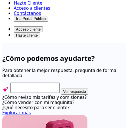
Hazte Cliente
Acceso a clientes
Contáctanos
Ir a Portal Público
Acceso cliente
Hazte cliente
Webpay
-
¿Cómo podemos ayudarte?
Centro
de
Para obtener la mejor respuesta, pregunta de forma
detallada
ayuda
Ver respuesta
¿Cómo reviso mis tarifas y comisiones?
¿Cómo vender con mi maquinita?
¿Qué necesito para ser cliente?
Explorar más