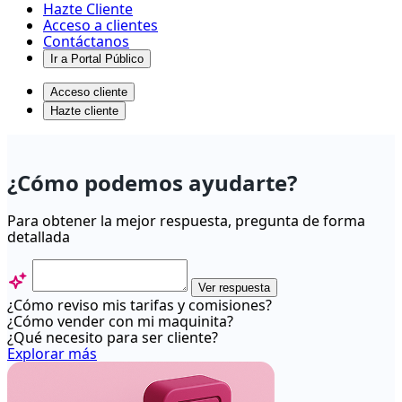
Hazte Cliente
Acceso a clientes
Contáctanos
Ir a Portal Público
Acceso cliente
Hazte cliente
¿Cómo
activo
¿Cómo podemos ayudarte?
mi
Link
Para obtener la mejor respuesta, pregunta de forma
detallada
de
Pago
Webpay.cl?
Ver respuesta
¿Cómo reviso mis tarifas y comisiones?
-
¿Cómo vender con mi maquinita?
Centro
¿Qué necesito para ser cliente?
Explorar más
de
ayuda