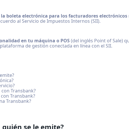
 la boleta electrónica para los facturadores electrónicos
cuerdo al Servicio de Impuestos Internos (SII).
onalidad en tu máquina o POS
(del inglés Point of Sale) 
 plataforma de gestión conectada en línea con el SII.
 emite?
rónica?
rvicio?
a con Transbank?
a con Transbank?
ina Transbank?
 quién se le emite?