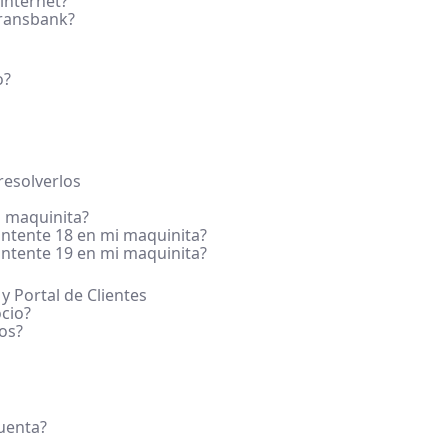
internet?
Transbank?
o?
esolverlos
 maquinita?
ntente 18 en mi maquinita?
ntente 19 en mi maquinita?
 y Portal de Clientes
cio?
os?
cuenta?