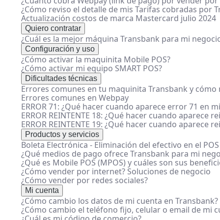
¿Cuánto cobra Webpay (link de pago) por vender por 
¿Cómo reviso el detalle de mis Tarifas cobradas por 
Actualización costos de marca Mastercard julio 2024
Quiero contratar
¿Cuál es la mejor máquina Transbank para mi negoci
Configuración y uso
¿Cómo activar la maquinita Mobile POS?
¿Cómo activar mi equipo SMART POS?
Dificultades técnicas
Errores comunes en tu maquinita Transbank y cómo r
Errores comunes en Webpay
ERROR 71: ¿Qué hacer cuando aparece error 71 en mi
ERROR REINTENTE 18: ¿Qué hacer cuando aparece rei
ERROR REINTENTE 19: ¿Qué hacer cuando aparece rei
Productos y servicios
Boleta Electrónica - Eliminación del efectivo en el POS
¿Qué medios de pago ofrece Transbank para mi nego
¿Qué es Mobile POS (MPOS) y cuáles son sus benefici
¿Cómo vender por internet? Soluciones de negocio
¿Cómo vender por redes sociales?
Mi cuenta
¿Cómo cambio los datos de mi cuenta en Transbank?
¿Cómo cambio el teléfono fijo, celular o email de mi 
¿Cuál es mi código de comercio?