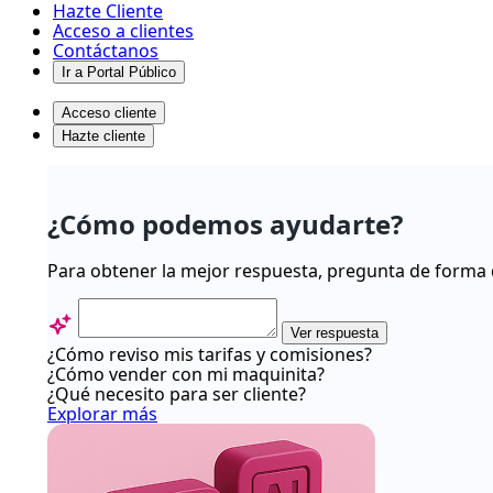
Hazte Cliente
Acceso a clientes
Contáctanos
Ir a Portal Público
Acceso cliente
Hazte cliente
¿Cómo
hacer
¿Cómo podemos ayudarte?
boleta
electrónica
Para obtener la mejor respuesta, pregunta de forma 
con
Transbank?
Ver respuesta
-
¿Cómo reviso mis tarifas y comisiones?
¿Cómo vender con mi maquinita?
Centro
¿Qué necesito para ser cliente?
de
Explorar más
ayuda