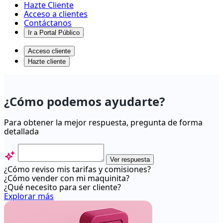
Hazte Cliente
Acceso a clientes
Contáctanos
Ir a Portal Público
Acceso cliente
Hazte cliente
Información
sobre
¿Cómo podemos ayudarte?
el
pago
Para obtener la mejor respuesta, pregunta de forma
detallada
en
cuotas
-
Ver respuesta
¿Cómo reviso mis tarifas y comisiones?
Centro
¿Cómo vender con mi maquinita?
de
¿Qué necesito para ser cliente?
Explorar más
ayuda