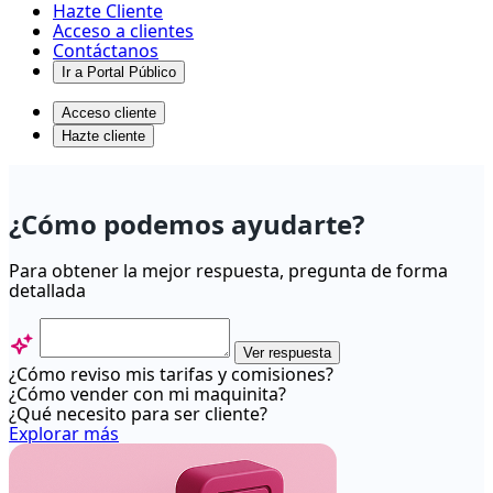
Hazte Cliente
Acceso a clientes
Contáctanos
Ir a Portal Público
Acceso cliente
Hazte cliente
¿Cómo
está
¿Cómo podemos ayudarte?
compuesto
mi
Para obtener la mejor respuesta, pregunta de forma
detallada
abono?
-
Centro
Ver respuesta
¿Cómo reviso mis tarifas y comisiones?
de
¿Cómo vender con mi maquinita?
ayuda
¿Qué necesito para ser cliente?
Explorar más