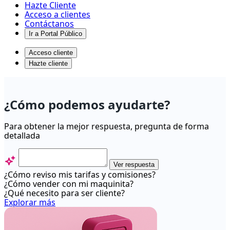
Hazte Cliente
Acceso a clientes
Contáctanos
Ir a Portal Público
Acceso cliente
Hazte cliente
¿Cómo
descargo
¿Cómo podemos ayudarte?
la
App
Para obtener la mejor respuesta, pregunta de forma
detallada
Transbank?
-
Centro
Ver respuesta
¿Cómo reviso mis tarifas y comisiones?
de
¿Cómo vender con mi maquinita?
ayuda
¿Qué necesito para ser cliente?
Explorar más