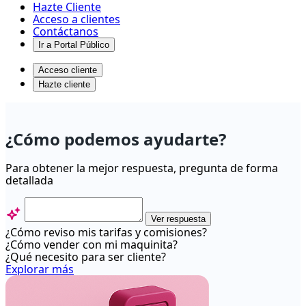
Hazte Cliente
Acceso a clientes
Contáctanos
Ir a Portal Público
Acceso cliente
Hazte cliente
¿Puedo
enviar
¿Cómo podemos ayudarte?
el
comprobante
Para obtener la mejor respuesta, pregunta de forma
detallada
de
venta
con
Ver respuesta
¿Cómo reviso mis tarifas y comisiones?
mi
¿Cómo vender con mi maquinita?
Mobile
¿Qué necesito para ser cliente?
Explorar más
POS
al