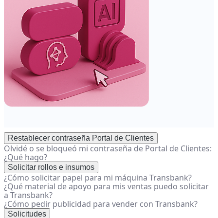
correo
de
mi
cliente?
-
Centro
de
ayuda
Restablecer contraseña Portal de Clientes
Olvidé o se bloqueó mi contraseña de Portal de Clientes:
¿Qué hago?
Solicitar rollos e insumos
¿Cómo solicitar papel para mi máquina Transbank?
¿Qué material de apoyo para mis ventas puedo solicitar
a Transbank?
¿Cómo pedir publicidad para vender con Transbank?
Solicitudes