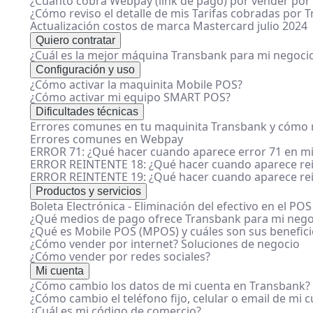
¿Cuánto cobra Webpay (link de pago) por vender por 
¿Cómo reviso el detalle de mis Tarifas cobradas por 
Actualización costos de marca Mastercard julio 2024
Quiero contratar
¿Cuál es la mejor máquina Transbank para mi negoci
Configuración y uso
¿Cómo activar la maquinita Mobile POS?
¿Cómo activar mi equipo SMART POS?
Dificultades técnicas
Errores comunes en tu maquinita Transbank y cómo r
Errores comunes en Webpay
ERROR 71: ¿Qué hacer cuando aparece error 71 en mi
ERROR REINTENTE 18: ¿Qué hacer cuando aparece rei
ERROR REINTENTE 19: ¿Qué hacer cuando aparece rei
Productos y servicios
Boleta Electrónica - Eliminación del efectivo en el POS
¿Qué medios de pago ofrece Transbank para mi nego
¿Qué es Mobile POS (MPOS) y cuáles son sus benefici
¿Cómo vender por internet? Soluciones de negocio
¿Cómo vender por redes sociales?
Mi cuenta
¿Cómo cambio los datos de mi cuenta en Transbank?
¿Cómo cambio el teléfono fijo, celular o email de mi 
¿Cuál es mi código de comercio?