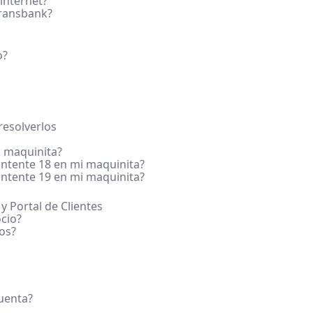
internet?
Transbank?
o?
esolverlos
 maquinita?
ntente 18 en mi maquinita?
ntente 19 en mi maquinita?
 y Portal de Clientes
cio?
os?
cuenta?