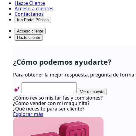
Hazte Cliente
Acceso a clientes
Contáctanos
Ir a Portal Público
Acceso cliente
Hazte cliente
¿Qué
es
¿Cómo podemos ayudarte?
Onepay
y
Para obtener la mejor respuesta, pregunta de forma 
cómo
pagar
Ver respuesta
sin
¿Cómo reviso mis tarifas y comisiones?
¿Cómo vender con mi maquinita?
contacto?
¿Qué necesito para ser cliente?
-
Explorar más
Centro
de