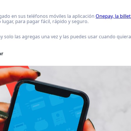
ado en sus teléfonos móviles la aplicación
Onepay, la bille
lugar, para pagar fácil, rápido y seguro.
 solo las agregas una vez y las puedes usar cuando quieras
ar