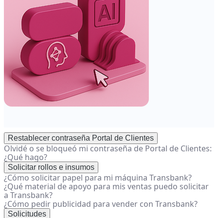
Regiones?
-
Centro
de
ayuda
Restablecer contraseña Portal de Clientes
Olvidé o se bloqueó mi contraseña de Portal de Clientes:
¿Qué hago?
Solicitar rollos e insumos
¿Cómo solicitar papel para mi máquina Transbank?
¿Qué material de apoyo para mis ventas puedo solicitar
a Transbank?
¿Cómo pedir publicidad para vender con Transbank?
Solicitudes