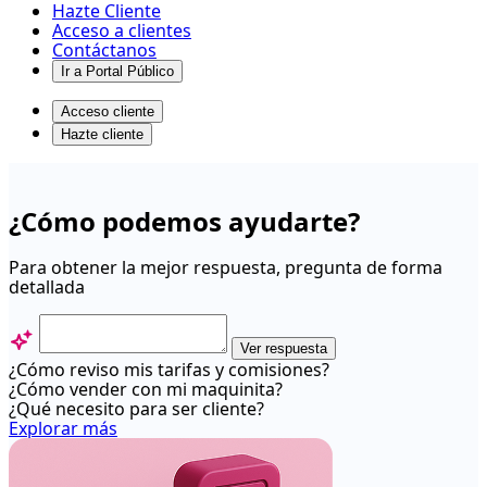
Hazte Cliente
Acceso a clientes
Contáctanos
Ir a Portal Público
Acceso cliente
Hazte cliente
¿Cómo
contacto
¿Cómo podemos ayudarte?
a
un
Para obtener la mejor respuesta, pregunta de forma
detallada
ejecutivo
comercial
de
Ver respuesta
¿Cómo reviso mis tarifas y comisiones?
Transbank
¿Cómo vender con mi maquinita?
si
¿Qué necesito para ser cliente?
Explorar más
vivo
en