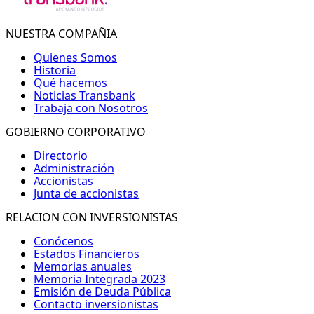
NUESTRA COMPAÑIA
Quienes Somos
Historia
Qué hacemos
Noticias Transbank
Trabaja con Nosotros
GOBIERNO CORPORATIVO
Directorio
Administración
Accionistas
Junta de accionistas
RELACION CON INVERSIONISTAS
Conócenos
Estados Financieros
Memorias anuales
Memoria Integrada 2023
Emisión de Deuda Pública
Contacto inversionistas