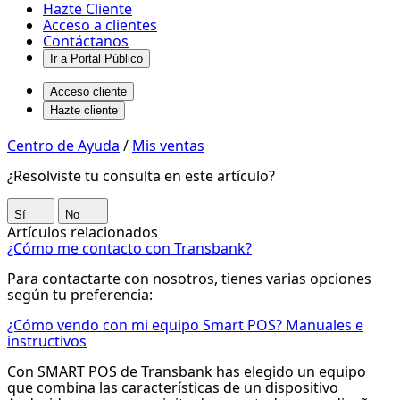
Hazte Cliente
Acceso a clientes
Contáctanos
Ir a Portal Público
Acceso cliente
Hazte cliente
¿Cómo
Centro de Ayuda
/
Mis ventas
descargar
¿Resolviste tu consulta en este artículo?
las
ventas
Sí
No
Artículos relacionados
realizadas
¿Cómo me contacto con Transbank?
con
Para contactarte con nosotros, tienes varias opciones
Transbank?
según tu preferencia:
-
¿Cómo vendo con mi equipo Smart POS? Manuales e
Centro
instructivos
de
Con SMART POS de Transbank has elegido un equipo
ayuda
que combina las características de un dispositivo