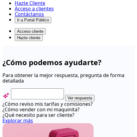
Hazte Cliente
Acceso a clientes
Contáctanos
Ir a Portal Público
Acceso cliente
Hazte cliente
Webpay
-
¿Cómo podemos ayudarte?
Centro
de
Para obtener la mejor respuesta, pregunta de forma
detallada
ayuda
Ver respuesta
¿Cómo reviso mis tarifas y comisiones?
¿Cómo vender con mi maquinita?
¿Qué necesito para ser cliente?
Explorar más