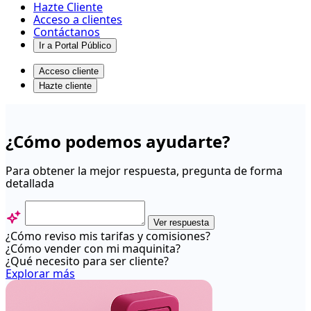
Hazte Cliente
Acceso a clientes
Contáctanos
Ir a Portal Público
Acceso cliente
Hazte cliente
Solución
de
¿Cómo podemos ayudarte?
problemas
-
Para obtener la mejor respuesta, pregunta de forma
detallada
Centro
de
ayuda
Ver respuesta
¿Cómo reviso mis tarifas y comisiones?
¿Cómo vender con mi maquinita?
¿Qué necesito para ser cliente?
Explorar más