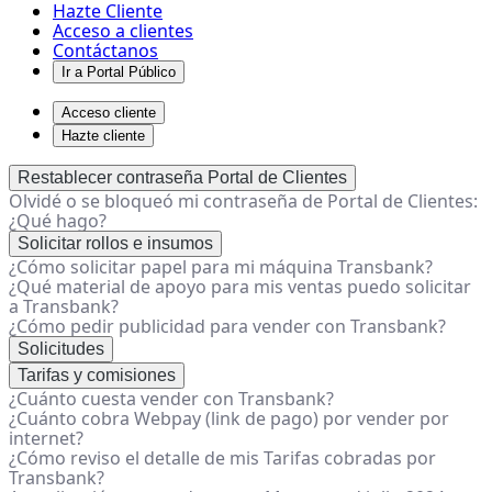
Hazte Cliente
Acceso a clientes
Contáctanos
Ir a Portal Público
Acceso cliente
Hazte cliente
Configuración
Restablecer contraseña Portal de Clientes
Olvidé o se bloqueó mi contraseña de Portal de Clientes:
y
¿Qué hago?
solución
Solicitar rollos e insumos
de
¿Cómo solicitar papel para mi máquina Transbank?
¿Qué material de apoyo para mis ventas puedo solicitar
problemas
a Transbank?
-
¿Cómo pedir publicidad para vender con Transbank?
Centro
Solicitudes
Tarifas y comisiones
de
¿Cuánto cuesta vender con Transbank?
ayuda
¿Cuánto cobra Webpay (link de pago) por vender por
internet?
¿Cómo reviso el detalle de mis Tarifas cobradas por
Transbank?