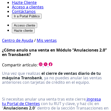
Hazte Cliente
Acceso a clientes
Contáctanos
Ir a Portal Público
Acceso cliente
Hazte cliente
¿Cómo
Centro de Ayuda
/
Mis ventas
anulo
¿Cómo anulo una venta en Módulo “Anulaciones 2.0”
una
en Transbank?
venta
Compartir artículo:
en
Una vez que realizas
el cierre de ventas diario de tu
Transbank?
máquina Transbank
, ya no puedes anular las ventas
-
anteriores con tarjetas de crédito en el equipo.
Centro
de
Si necesitas anular una venta tras este cierre
ingresa
ayuda
tu Portal de Clientes
con tu RUT y clave, y haz clic en
“
Anulaciones 2.0
” dentro de la sección Transacciones en